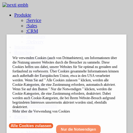
Produkte
:Service
:Sales
:CRM
:Inventory
:Delivery
Integration
Branchen
Mode & Textil
Wir verwenden Cookies (auch von Drittanbietern), um Informationen über
die Nutzung unserer Websites durch die Besucher zu sammeln. Diese
Spielwaren
Cookies helfen uns dabei, unsere Websites für Sie optimal zu gestalten und
Lebensmittel & Getränke
fortlaufend zu verbessern. Über Cookies gesammelte Informationen können
Gastronomie
auch außerhalb der Europäischen Union, etwa in den USA verarbeitet
Lifestyle
werden. Wenn Sie auf " Alle Cookies zulassen " klicken, werden alle
Sportartikel
Cookie-Kategorien, die eine Zustimmung erfordern, automatisch aktiviert.
Wenn Sie auf den Button " Nur die Notwendigen " klicken, werden die
Schmuck
Cookie-Kategorien, die eine Zustimmung erfordern, deaktiviert. Dabei
EDV
werden auch Cookie-Kategorien, die bei Ihrem Website-Besuch aufgrund
Chemie
begründeten Interesses unsererseits aktiviert worden sind, ebenfalls
Dienstleistungen
deaktiviert.
Referenzen
Mehr über die Verwendung von Cookies
Partner
Überblick
Alle Cookies zulassen
Vorteile
Nur die Notwendigen
Möglichkeiten der Partnerschaft